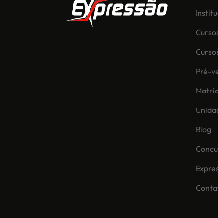
Instit
Curso
Curso
Pré-ve
Matríc
Unida
Blog
Concur
Expre
Conta