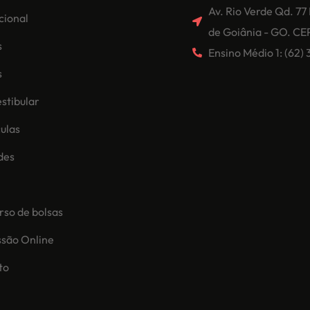
Av. Rio Verde Qd. 77
ucional
de Goiânia - GO. CE
s
Ensino Médio 1: (62
s
stibular
ulas
des
so de bolsas
ssão Online
to