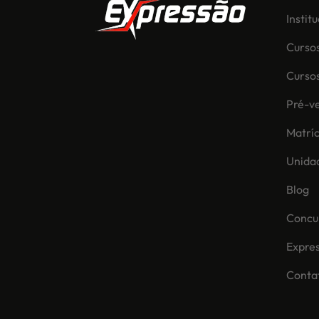
Instit
Curso
Curso
Pré-ve
Matríc
Unida
Blog
Concur
Expre
Conta