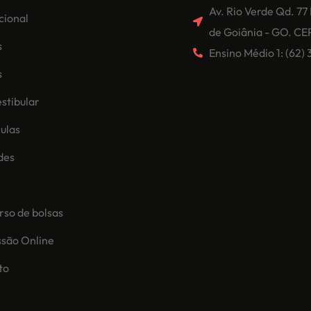
Av. Rio Verde Qd. 77
ucional
de Goiânia - GO. CE
s
Ensino Médio 1: (62
s
stibular
ulas
des
so de bolsas
ssão Online
to