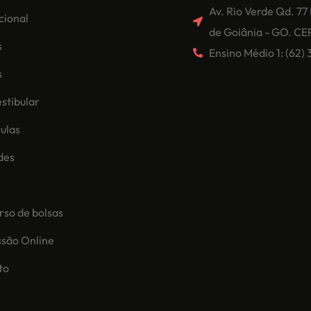
Av. Rio Verde Qd. 77
ucional
de Goiânia - GO. CE
s
Ensino Médio 1: (62
s
stibular
ulas
des
so de bolsas
ssão Online
to