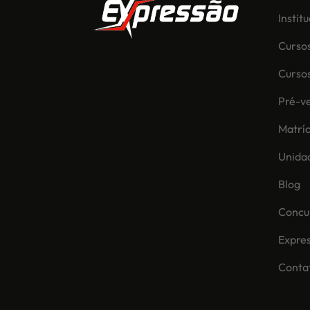
Instit
Curso
Curso
Pré-ve
Matríc
Unida
Blog
Concur
Expre
Conta