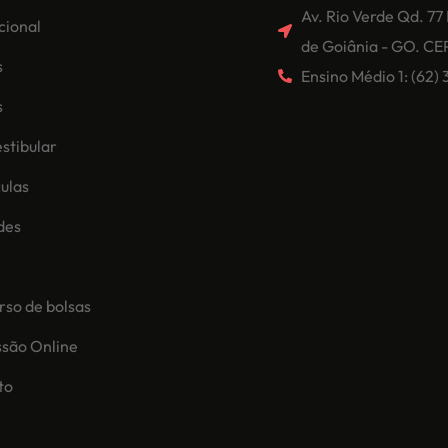
Av. Rio Verde Qd. 77
ucional
de Goiânia - GO. CE
s
Ensino Médio 1: (62
s
stibular
ulas
des
so de bolsas
ssão Online
to