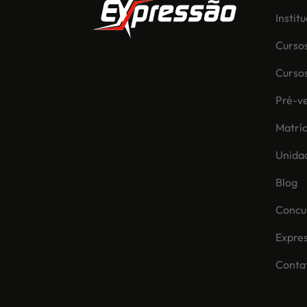
Instit
Curso
Curso
Pré-ve
Matríc
Unida
Blog
Concur
Expre
Conta