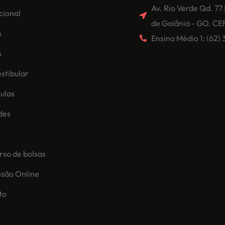
Av. Rio Verde Qd. 77
ucional
de Goiânia - GO. CE
s
Ensino Médio 1: (62
s
stibular
ulas
des
so de bolsas
ssão Online
to