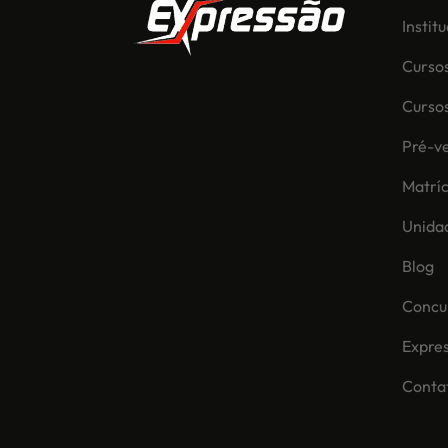
Instit
Curso
Curso
Pré-ve
Matríc
Unida
Blog
Concur
Expre
Conta