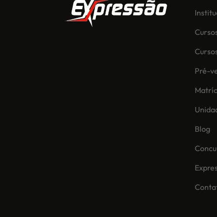
Instit
Curso
Curso
Pré-ve
Matríc
Unida
Blog
Concur
Expre
Conta