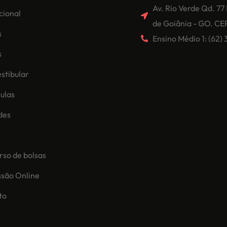
Av. Rio Verde Qd. 77
ucional
de Goiânia - GO. CE
s
Ensino Médio 1: (62
s
stibular
ulas
des
so de bolsas
ssão Online
to