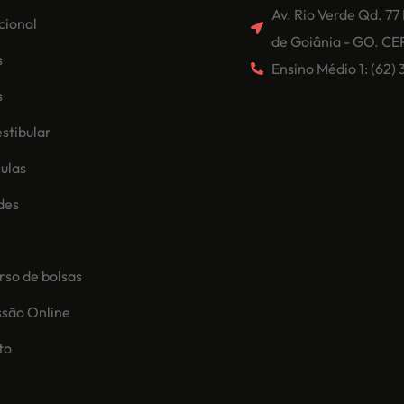
Av. Rio Verde Qd. 77
ucional
de Goiânia - GO. CE
s
Ensino Médio 1: (62
s
stibular
ulas
des
so de bolsas
ssão Online
to