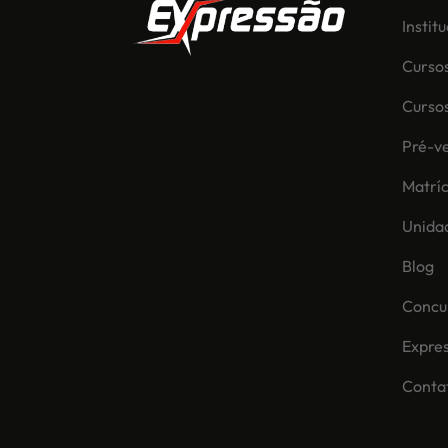
Instit
Curso
Curso
Pré-ve
Matríc
Unida
Blog
Concur
Expre
Conta