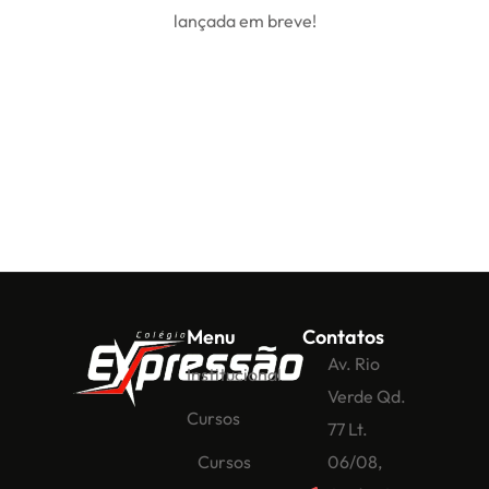
lançada em breve!
Menu
Contatos
Av. Rio
Institucional
Verde Qd.
Cursos
77 Lt.
Cursos
06/08,