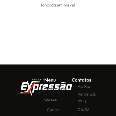
lançada em breve!
Menu
Contatos
Av. Rio
Institucional
Verde Qd.
Cursos
77 Lt.
Cursos
06/08,