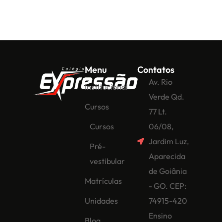
Menu
Contatos
Av. Rio
Institucional
Verde Qd.
Cursos
77 Lt.
Cursos
06/08,
Jardim Luz,
Pré-
Aparecida
vestibular
de Goiânia
Matrículas
- GO. CEP:
Unidades
74915-420
Ensino
Blog