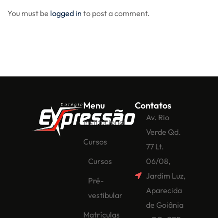
You must be
logged in
to post a comment.
Menu
Contatos
Av. Rio
Institucional
Verde Qd.
Cursos
77 Lt.
Cursos
06/08,
Jardim Luz,
Pré-
Aparecida
vestibular
de Goiânia
Matrículas